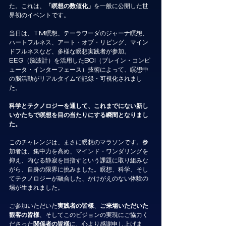
た。これは、
「瞑想の数値化」
を一般に公開した世
界初のイベントです。
当日は、TM瞑想、テーラワーダのジャーナ瞑想、
ハートフルネス、アート・オブ・リビング、マイン
ドフルネスなど、多様な瞑想実践者が参加。
EEG（脳波計）を活用したBCI（ブレイン・コンピ
ュータ・インターフェース）技術によって、瞑想中
の脳活動がリアルタイムで記録・可視化されまし
た。
科学とテクノロジーを通して、これまでにない新し
いかたちで瞑想を目の当たりにする瞬間となりまし
た。
このチャレンジは、まさに瞑想のマラソンです。参
加者は、集中力を高め、マインド・ワンダリングを
抑え、内なる静寂を目指すという課題に取り組みな
がら、自身の限界に挑みました。瞑想、科学、そし
てテクノロジーが融合した、かけがえのない体験の
場が生まれました。
ご参加いただいた
実践者の皆様
、
ご来場いただいた
観客の皆様
、そしてこのビジョンの実現にご協力く
ださった
関係者の皆様
に、心より感謝申し上げま