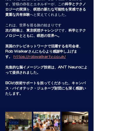
す。皆様の存在とエネルギーが、この
科学とテクノ
ロジーの実演
を、
瞑想の新たな可能性を実感できる
貴重な共有体験
へと変えてくれました。
これは、世界を巡る旅の始まりです
次の開催
は、
東京瞑想チャレンジ
です。
科学とテク
ノロジーとともに、瞑想の世界へ。
英国のテレビネットワークで活躍する名司会者、
Rob Walkerさんにも心より感謝申し上げま
す。
https://robwalkertv.co.uk/
先進的な脳イメージング技術は、ANT Neuroによ
って提供されました。
BCIの技術サポートを担ってくださった、キャンパ
ス・バイオテック・ジュネーブ財団にも深く感謝い
たします。