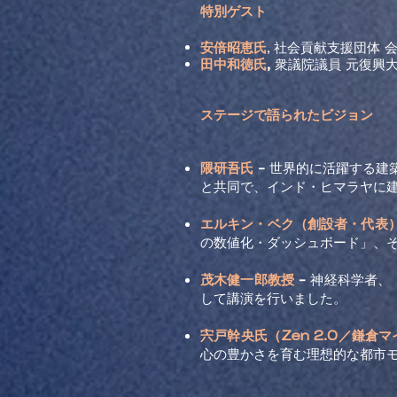
特別ゲスト​
安倍昭恵氏
社会貢献支援団体 
,
田中和徳氏
,
衆議院議員 元復興
ステージで語られたビジョン
隈研吾氏
-
世界的に活躍する建築家
と共同で、インド・ヒマラヤに
エルキン・ベク（創設者・代表
の数値化・ダッシュボード」、
茂木健一郎教授
-
神経科学者、『
して講演を行いました。
宍戸幹央氏（Zen 2.0／鎌倉
心の豊かさを育む理想的な都市