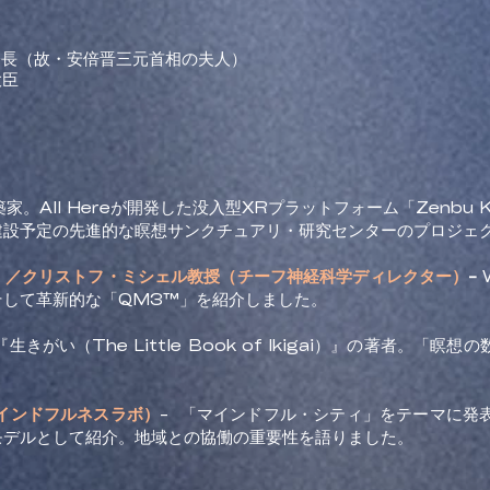
会長（故・安倍晋三元首相の夫人）
大臣
。All Hereが開発した没入型XRプラットフォーム「Zenbu Ko
建設予定の先進的な瞑想サンクチュアリ・研究センターのプロジェ
）／クリストフ・ミシェル教授（チーフ神経科学ディレクター）
-
そして革新的な「QM3™」を紹介しました。
生きがい（The Little Book of Ikigai）』の著者。「
マインドフルネスラボ）
-
「マインドフル・シティ」をテーマに発
モデルとして紹介。地域との協働の重要性を語りました。