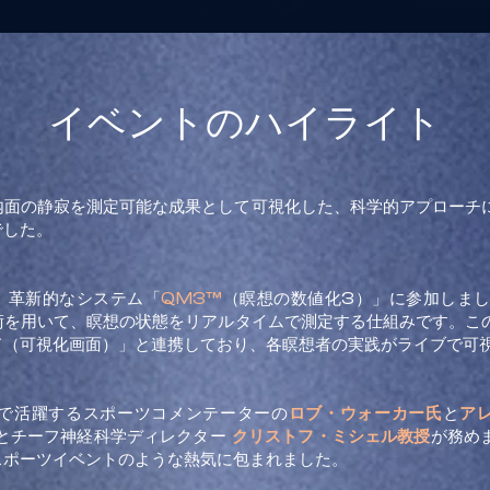
イベントのハイライト
内面の静寂を測定可能な成果として可視化した、科学的アプローチ
でした。
、革新的なシステム「
QM3™
（瞑想の数値化3）」に参加しま
を用いて、瞑想の状態をリアルタイムで測定する仕組みです。このシステ
ド（可視化画面）」と連携しており、各瞑想者の実践がライブで可
で活躍するスポーツコメンテーターの
ロブ・ウォーカー氏
と
ア
とチーフ神経科学ディレクター
クリストフ・ミシェル教授
が務め
スポーツイベントのような熱気に包まれました。