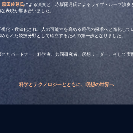
・黒田鈴尊氏
による演奏と、赤坂陽月氏によるライブ・ループ演奏
的な表現が響き合いました。
可視化・数値化され、人の可能性を高める現代の探求へと進化して
認められた競技分野として確立するための第一歩となりました。
優れたパートナー、科学者、共同研究者、瞑想リーダー、そして実
科学とテクノロジーとともに、瞑想の世界へ