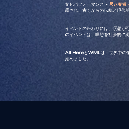
文化パフォーマンス -
尺八奏者
露され、古くからの伝統と現代
イベントの終わりには、瞑想が
のイベントは、瞑想を社会的に
All Here
と
WML
は、世界中の
始めました。